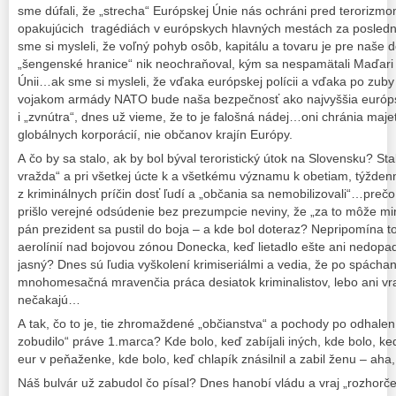
sme dúfali, že „strecha“ Európskej Únie nás ochráni pred terorizmom
opakujúcich tragédiách v európskych hlavných mestách za posledn
sme si mysleli, že voľný pohyb osôb, kapitálu a tovaru je pre naše 
„šengenské hranice“ nik neochraňoval, kým sa nespamätali Maďari 
Únii…ak sme si mysleli, že vďaka európskej polícii a vďaka po zub
vojakom armády NATO bude naša bezpečnosť ako najvyššia európ
i „zvnútra“, dnes už vieme, že to je falošná nádej…oni chránia maje
globálnych korporácií, nie občanov krajín Európy.
A čo by sa stalo, ak by bol býval teroristický útok na Slovensku? St
vražda“ a pri všetkej úcte k a všetkému významu k obetiam, týžde
z kriminálnych príčin dosť ľudí a „občania sa nemobilizovali“…preč
prišlo verejné odsúdenie bez prezumpcie neviny, že „za to môže mi
pán prezident sa pustil do boja – a kde bol doteraz? Nepripomína to
aerolínií nad bojovou zónou Donecka, keď lietadlo ešte ani nedopad
jasný? Dnes sú ľudia vyškolení krimiseriálmi a vedia, že po spácha
mnohomesačná mravenčia práca desiatok kriminalistov, lebo ani vra
nečakajú…
A tak, čo to je, tie zhromaždené „občianstva“ a pochody po odhalen
zobudilo“ práve 1.marca? Kde bolo, keď zabíjali iných, kde bolo, keď
eur v peňaženke, kde bolo, keď chlapík znásilnil a zabil ženu – aha
Náš bulvár už zabudol čo písal? Dnes hanobí vládu a vraj „rozhorče