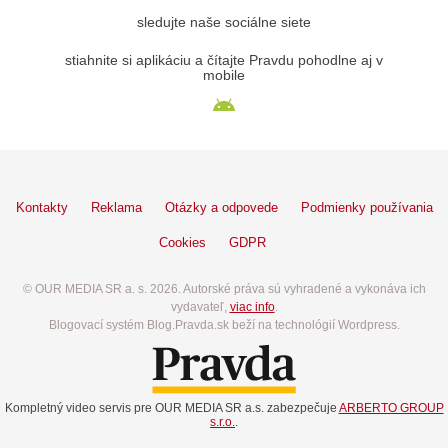
sledujte naše sociálne siete
stiahnite si aplikáciu a čítajte Pravdu pohodlne aj v
mobile
Kontakty
Reklama
Otázky a odpovede
Podmienky používania
Cookies
GDPR
© OUR MEDIA SR a. s. 2026. Autorské práva sú vyhradené a vykonáva ich
vydavateľ,
viac info
.
Blogovací systém Blog.Pravda.sk beží na technológií Wordpress.
Kompletný video servis pre OUR MEDIA SR a.s. zabezpečuje
ARBERTO GROUP
s.r.o.
.