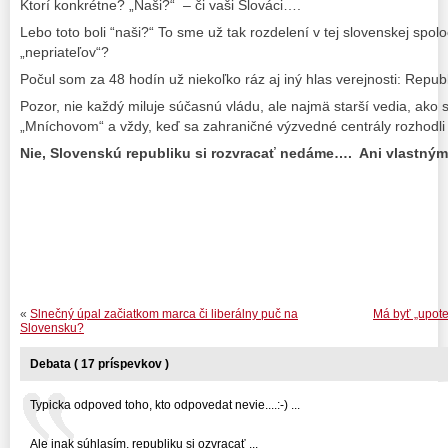
Ktorí konkrétne? „Naši?“ – či vaši Slováci….
Lebo toto boli “naši?“ To sme už tak rozdelení v tej slovenskej spolo
„nepriateľov“?
Počul som za 48 hodín už niekoľko ráz aj iný hlas verejnosti: Repub
Pozor, nie každý miluje súčasnú vládu, ale najmä starší vedia, ako s
„Mníchovom“ a vždy, keď sa zahraničné výzvedné centrály rozhodli
Nie, Slovenskú republiku si rozvracať nedáme…. Ani vlastným
«
Slnečný úpal začiatkom marca či liberálny puč na
Má byť „upot
Slovensku?
Debata ( 17 príspevkov )
Typicka odpoved toho, kto odpovedat nevie....:-) ...
Ale inak súhlasím, republiku si ozvracať ...