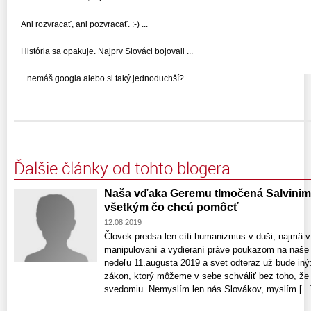
Ani rozvracať, ani pozvracať. :-) ...
História sa opakuje. Najprv Slováci bojovali ...
...nemáš googla alebo si taký jednoduchší? ...
Ďalšie články od tohto blogera
Naša vďaka Geremu tlmočená Salvinim
všetkým čo chcú pomôcť
12.08.2019
Človek predsa len cíti humanizmus v duši, najmä v
manipulovaní a vydieraní práve poukazom na naše 
nedeľu 11.augusta 2019 a svet odteraz už bude 
zákon, ktorý môžeme v sebe schváliť bez toho, že 
svedomiu. Nemyslím len nás Slovákov, myslím [...