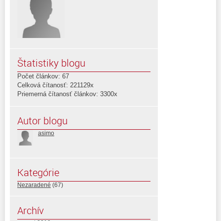
Štatistiky blogu
Počet článkov: 67
Celková čítanosť: 221129x
Priemerná čítanosť článkov: 3300x
Autor blogu
asimo
Kategórie
Nezaradené
(67)
Archív