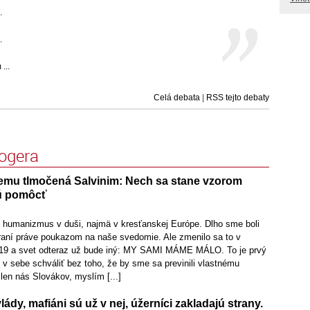
.
.
...
Celá debata
|
RSS tejto debaty
logera
mu tlmočená Salvinim: Nech sa stane vzorom
ú pomôcť
ti humanizmus v duši, najmä v kresťanskej Európe. Dlho sme boli
raní práve poukazom na naše svedomie. Ale zmenilo sa to v
019 a svet odteraz už bude iný: MY SAMI MÁME MÁLO. To je prvý
v sebe schváliť bez toho, že by sme sa previnili vlastnému
en nás Slovákov, myslím [...]
ády, mafiáni sú už v nej, úžerníci zakladajú strany.