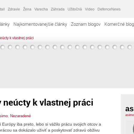
tail
Zdravie
Žena
Varecha
Záhrada
Užitočná
Video
DefenceNews
lánky
Najkomentovanejšie články
Zoznam blogov
Komerčné blog
úcty k vlastnej práci
 neúcty k vlastnej práci
as
asimo
simo
,
Nezaradené
urópy iba preto, lebo si vážilo prácu svojich otcov a
 prácou sa dokázalo uživiť a poskytovať zdravú obživu