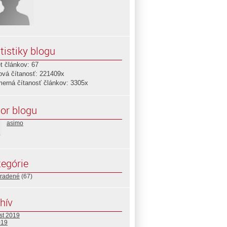
tistiky blogu
t článkov: 67
ová čítanosť: 221409x
merná čítanosť článkov: 3305x
or blogu
asimo
egórie
radené
(67)
hív
st 2019
019