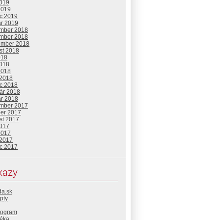
2019
2019
c 2019
ár 2019
mber 2018
mber 2018
ember 2018
st 2018
018
2018
2018
 2018
c 2018
uár 2018
ár 2018
mber 2017
ber 2017
st 2017
2017
2017
 2017
c 2017
kazy
da.sk
pty
rogram
téka