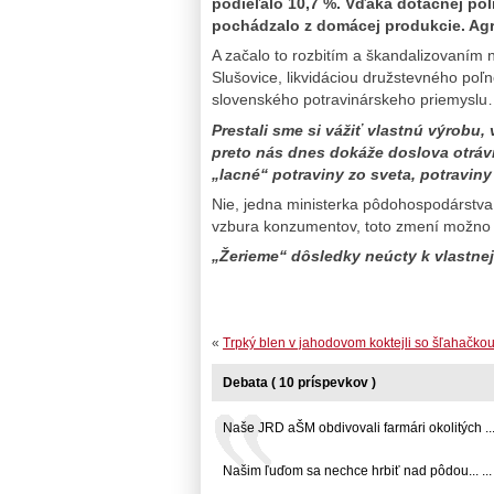
podieľalo 10,7 %. Vďaka dotačnej poli
pochádzalo z domácej produkcie. Agrá
A začalo to rozbitím a škandalizovaním
Slušovice, likvidáciou družstevného poľn
slovenského potravinárskeho priemysl
Prestali sme si vážiť vlastnú výrobu,
preto nás dnes dokáže doslova otráv
„lacné“ potraviny zo sveta, potravin
Nie, jedna ministerka pôdohospodárstva 
vzbura konzumentov, toto zmení možno
„Žerieme“ dôsledky neúcty k vlastnej
«
Trpký blen v jahodovom koktejli so šľahačko
Debata ( 10 príspevkov )
Naše JRD aŠM obdivovali farmári okolitých ..
Našim ľuďom sa nechce hrbiť nad pôdou... ...