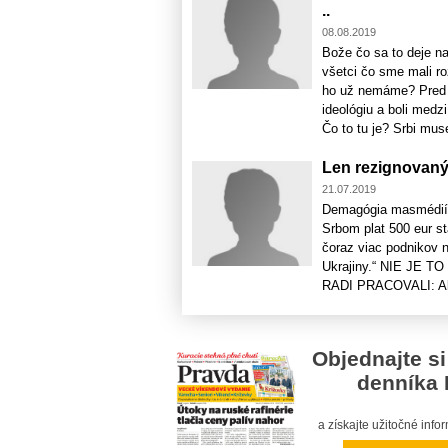
..
08.08.2019
Bože čo sa to deje 
všetci čo sme mali r
ho už nemáme? Pred t
ideológiu a boli medz
Čo to tu je? Srbi musel
Len rezignovaný
21.07.2019
Demagógia masmédií h
Srbom plat 500 eur 
čoraz viac podnikov 
Ukrajiny.“ NIE JE
RADI PRACOVALI: Ale 
Objednajte si
denníka 
a získajte užitočné inf