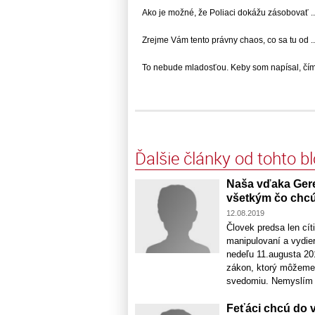
Ako je možné, že Poliaci dokážu zásobovať ..
Zrejme Vám tento právny chaos, co sa tu od ..
To nebude mladosťou. Keby som napísal, čím 
Ďalšie články od tohto b
Naša vďaka Gere
všetkým čo chc
12.08.2019
Človek predsa len cí
manipulovaní a vydie
nedeľu 11.augusta 2
zákon, ktorý môžeme 
svedomiu. Nemyslím l
Feťáci chcú do vl