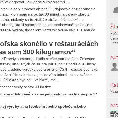
koľvek agresori, okupanti a kolonizátori…
vi otcovia sa v hroboch obracajú…Najnovšie bez chránenia
estnanci ktorí majú nárok tak 30 minút na varený obed z
vhodnú, niekedy sa to zistí, že otrávenú či ľudskému
i uhorky, kto si spomenie na kontaminované hovädzie s
Šta
azená hydina, fipronilom kontaminované vajcia, a aha čo
Poče
Celk
ľska skončilo v reštauráciách
Prie
 sa sem 300 kilogramov“
Aut
n, z Pravdy samotnej…Ľudia si ešte pamätajú na Zelovoce
tiev, áno, z tých čo sa pre pár šupov z podielovej listiny
mäsové a údené výrobky podľa prísnej ČSN – československej
uť špekáčkov bola ozaj mäsová a údená, kde v každom
ujúci okres hydinou, vajciami, atd…
Kat
nohospodársky nestor J.Hraško:
Neza
0 konsolidované a zabezpečovalo zamestnanie pre 17
Arc
tnej výroby a na tvorbe hrubého spoločenského
augu
júl 2