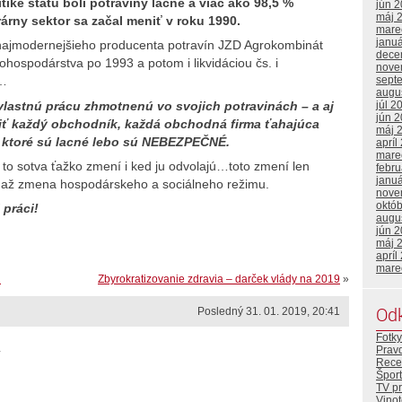
tike štátu boli potraviny lacné a viac ako 98,5 %
jún 
máj 
rny sektor sa začal meniť v roku 1990.
mare
janu
 najmodernejšieho producenta potravín JZD Agrokombinát
dece
ohospodárstva po 1993 a potom i likvidáciou čs. i
nove
sept
u…
augu
 vlastnú prácu zhmotnenú vo svojich potravinách – a aj
júl 2
jún 
iť každý obchodník, každá obchodná firma ťahajúca
máj 
y ktoré sú lacné lebo sú NEBEZPEČNÉ.
apríl
mare
to sotva ťažko zmení i ked ju odvolajú…toto zmení len
febr
janu
 až zmena hospodárskeho a sociálneho režimu.
nove
októ
 práci!
augu
jún 
máj 
apríl
mare
u
Zbyrokratizovanie zdravia – darček vlády na 2019
»
Od
Posledný 31. 01. 2019, 20:41
Fotky
.
Prav
Rece
Šport
TV p
Vino