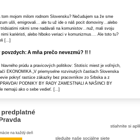
na tom mojom milom rodnom Slovensku? Nečudujem sa že sme
ozum ušli, emigrovali… ale tu už ide o náš pocit domoviny…alebo
ridsiatimi rokmi sme nadávali na komunistov…nuž, mali svoju
i nimi kariéristi, alebo hlboko veriaci v komunizmus…. Ale toto tu?
i [...]
 povzdych: A mňa prečo nevezmú? !! !
lavného prúdu a pravicových politikov: Stotisíc miest je voľných,
stačí EKONOMIKA „V priemyselne rozvinutých častiach Slovenska
nevie pokryť rastúce zákazky bez pracovníkov zo Srbska a z
 TO PRAVDA! PODNIKY BY RADY ZAMESTNALI A NAŠINCI BY
nemajú ako o sebe vedieť. [...]
 predplatné
Pravda
stiahnite si ap
ormácie na každý deň
sledujte naše sociálne siete