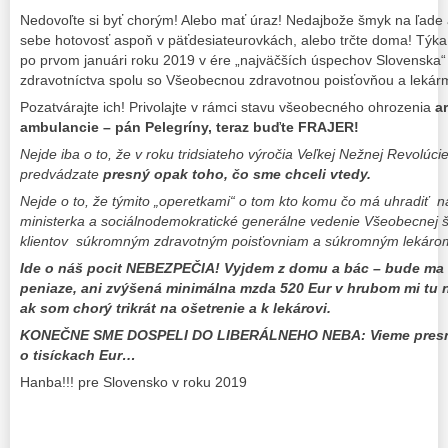
Nedovoľte si byť chorým! Alebo mať úraz! Nedajbože šmyk na ľade 
sebe hotovosť aspoň v päťdesiateurovkách, alebo trčte doma! Týk
po prvom januári roku 2019 v ére „najväčších úspechov Slovenska“
zdravotníctva spolu so Všeobecnou zdravotnou poisťovňou a lekárm
Pozatvárajte ich! Privolajte v rámci stavu všeobecného ohrozenia
a
ambulancie – pán Pelegríny, teraz buďte FRAJER!
Nejde iba o to, že v roku tridsiateho výročia Veľkej Nežnej Revolú
predvádzate
presný opak toho, čo sme chceli vtedy.
Nejde o to, že týmito „operetkami“ o tom kto komu čo má uhradiť 
ministerka a sociálnodemokratické generálne vedenie Všeobecnej š
klientov súkromným zdravotným poisťovniam a súkromným lekáro
Ide o náš pocit NEBEZPEČIA! Vyjdem z domu a bác – bude ma 
peniaze, ani zvýšená minimálna mzda 520 Eur v hrubom mi tu 
ak som chorý trikrát na ošetrenie a k lekárovi.
KONEČNE SME DOSPELI DO LIBERÁLNEHO NEBA: Vieme presne, 
o tisíckach Eur…
Hanba!!! pre Slovensko v roku 2019