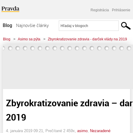
Registrácia
Prihlásenie
Blog
Najnovšie články
Najčítanejšie články
Blog
>
Asimo sa pýta
>
Zbyrokratizovanie zdravia - darček vlády na 2019
Najkomentovanejšie články
Zoznam blogov
Komerčné blogy
Zbyrokratizovanie zdravia – dar
2019
4. januára 2019 09:21
, Prečítané 2 459x,
asimo
,
Nezaradené