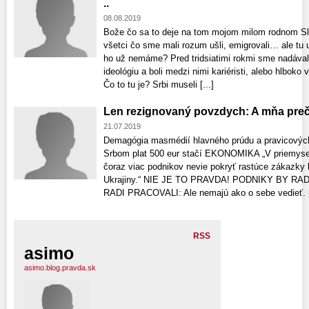
..
08.08.2019
Bože čo sa to deje na tom mojom milom rodnom 
všetci čo sme mali rozum ušli, emigrovali… ale tu
ho už nemáme? Pred tridsiatimi rokmi sme nadáva
ideológiu a boli medzi nimi kariéristi, alebo hlbok
Čo to tu je? Srbi museli [...]
Len rezignovaný povzdych: A mňa preč
21.07.2019
Demagógia masmédií hlavného prúdu a pravicových p
Srbom plat 500 eur stačí EKONOMIKA „V priemysel
čoraz viac podnikov nevie pokryť rastúce zákazky
Ukrajiny.“ NIE JE TO PRAVDA! PODNIKY BY R
RADI PRACOVALI: Ale nemajú ako o sebe vedieť. [
RSS
asimo
asimo.blog.pravda.sk