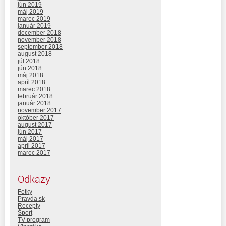
jún 2019
máj 2019
marec 2019
január 2019
december 2018
november 2018
september 2018
august 2018
júl 2018
jún 2018
máj 2018
apríl 2018
marec 2018
február 2018
január 2018
november 2017
október 2017
august 2017
jún 2017
máj 2017
apríl 2017
marec 2017
Odkazy
Fotky
Pravda.sk
Recepty
Šport
TV program