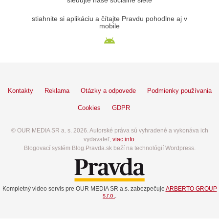
sledujte naše sociálne siete
stiahnite si aplikáciu a čítajte Pravdu pohodlne aj v
mobile
Kontakty
Reklama
Otázky a odpovede
Podmienky používania
Cookies
GDPR
© OUR MEDIA SR a. s. 2026. Autorské práva sú vyhradené a vykonáva ich
vydavateľ,
viac info
.
Blogovací systém Blog.Pravda.sk beží na technológií Wordpress.
Kompletný video servis pre OUR MEDIA SR a.s. zabezpečuje
ARBERTO GROUP
s.r.o.
.