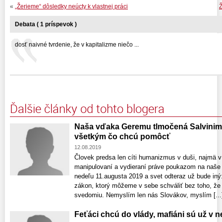
«
„Žerieme“ dôsledky neúcty k vlastnej práci
Ž
Debata ( 1 príspevok )
dosť naivné tvrdenie, že v kapitalizme niečo ...
Ďalšie články od tohto blogera
Naša vďaka Geremu tlmočená Salvinim
všetkým čo chcú pomôcť
12.08.2019
Človek predsa len cíti humanizmus v duši, najmä v
manipulovaní a vydieraní práve poukazom na naše 
nedeľu 11.augusta 2019 a svet odteraz už bude 
zákon, ktorý môžeme v sebe schváliť bez toho, že 
svedomiu. Nemyslím len nás Slovákov, myslím [...
Feťáci chcú do vlády, mafiáni sú už v ne